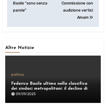
Basile “sono senza
Commissione con
parole”
audizione vertici
Amam
Altre Notizie
politica
Federico Basile ultimo nella classifica
dei sindaci metropolitani: il declino di
Messina e la crisi della politica di “Sud
09/09/2025
Chiama Nord”