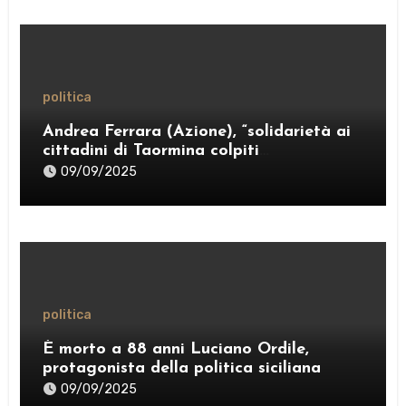
politica
Andrea Ferrara (Azione), “solidarietà ai
cittadini di Taormina colpiti
dall’ordinanza sui rifiuti; sostegno al
09/09/2025
Comitato “Diritto al Sonno” e al gruppo
PRT”
politica
È morto a 88 anni Luciano Ordile,
protagonista della politica siciliana
09/09/2025