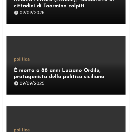
cittadini di Taormina colpiti
dall’ordinanza sui rifiuti; sostegno al
09/09/2025
Comitato “Diritto al Sonno” e al gruppo
PRT”
politica
È morto a 88 anni Luciano Ordile,
protagonista della politica siciliana
09/09/2025
politica