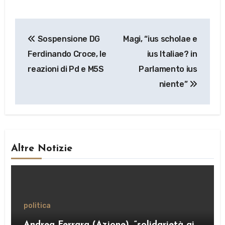
Navigazione
Sospensione DG
Magi, “ius scholae e
articoli
Ferdinando Croce, le
ius Italiae? in
reazioni di Pd e M5S
Parlamento ius
niente”
Altre Notizie
politica
Andrea Ferrara (Azione), “solidarietà ai