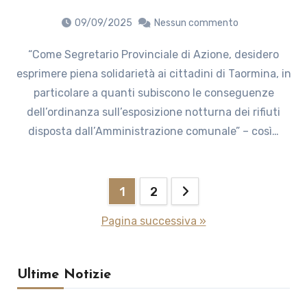
09/09/2025
Nessun commento
“Come Segretario Provinciale di Azione, desidero
esprimere piena solidarietà ai cittadini di Taormina, in
particolare a quanti subiscono le conseguenze
dell’ordinanza sull’esposizione notturna dei rifiuti
disposta dall’Amministrazione comunale” – così…
Paginazione
1
2
degli
Pagina successiva »
articoli
Ultime Notizie