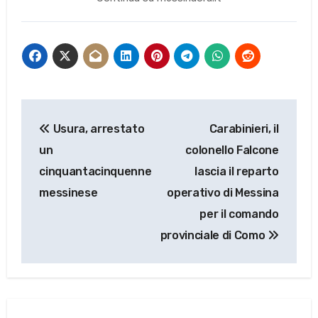
Navigazione
Usura, arrestato
Carabinieri, il
articoli
un
colonello Falcone
cinquantacinquenne
lascia il reparto
messinese
operativo di Messina
per il comando
provinciale di Como