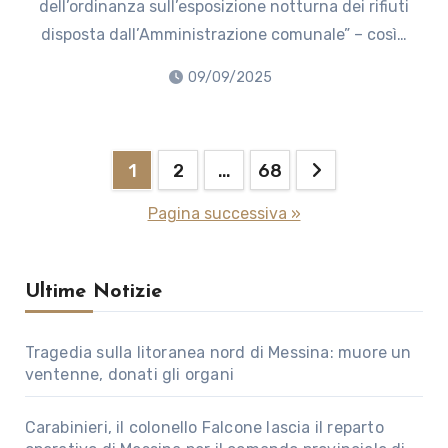
dell’ordinanza sull’esposizione notturna dei rifiuti
disposta dall’Amministrazione comunale” – così…
09/09/2025
Paginazione
1
2
…
68
degli
Pagina successiva »
articoli
Ultime Notizie
Tragedia sulla litoranea nord di Messina: muore un
ventenne, donati gli organi
Carabinieri, il colonello Falcone lascia il reparto