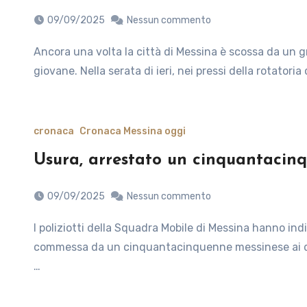
09/09/2025
Nessun commento
Ancora una volta la città di Messina è scossa da un grave incidente che vede protagonista un ragazzo molto
giovane. Nella serata di ieri, nei pressi della rotatoria
cronaca
Cronaca Messina oggi
Usura, arrestato un cinquantacin
09/09/2025
Nessun commento
I poliziotti della Squadra Mobile di Messina hanno individuato ed approfondito una grave condotta di usura
commessa da un cinquantacinquenne messinese ai dan
…