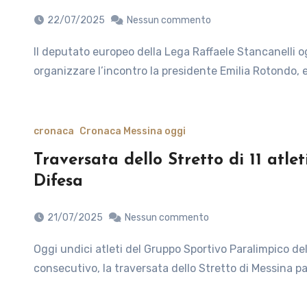
22/07/2025
Nessun commento
Il deputato europeo della Lega Raffaele Stancanelli oggi sarà presente alla riunione della III Commissione. A
organizzare l’incontro la presidente Emilia Rotondo, 
cronaca
Cronaca Messina oggi
Traversata dello Stretto di 11 atle
Difesa
21/07/2025
Nessun commento
Oggi undici atleti del Gruppo Sportivo Paralimpico della Difesa (GSPD) hanno effettuato, per il quarto anno
consecutivo, la traversata dello Stretto di Messina pa