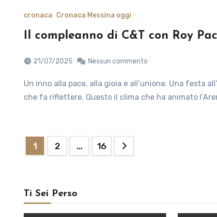
cronaca
Cronaca Messina oggi
Il compleanno di C&T con Roy Paci
21/07/2025
Nessun commento
Un inno alla pace, alla gioia e all’unione. Una festa all’insegna della musica, quella che fa ballare, che unisce e
che fa riflettere. Questo il clima che ha animato l’Ar
Paginazione
1
2
…
16
degli
articoli
Ti Sei Perso