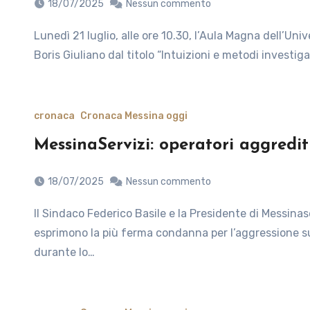
18/07/2025
Nessun commento
Lunedì 21 luglio, alle ore 10.30, l’Aula Magna dell’Università di Messina ospiterà un Convegno in ricordo di
Boris Giuliano dal titolo “Intuizioni e metodi investigat
cronaca
Cronaca Messina oggi
MessinaServizi: operatori aggrediti,
18/07/2025
Nessun commento
Il Sindaco Federico Basile e la Presidente di Messinaservizi Bene Comune, Mariagrazia Interdonato,
esprimono la più ferma condanna per l’aggressione sub
durante lo…