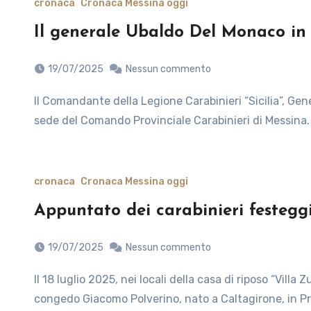
cronaca
Cronaca Messina oggi
Il generale Ubaldo Del Monaco in 
19/07/2025
Nessun commento
Il Comandante della Legione Carabinieri “Sicilia”, Generale di Brigata Ubaldo Del Monaco, ha visitato oggi la
sede del Comando Provinciale Carabinieri di Messina. 
cronaca
Cronaca Messina oggi
Appuntato dei carabinieri festeggi
19/07/2025
Nessun commento
Il 18 luglio 2025, nei locali della casa di riposo “Villa Zuccaro” di Taormina, l’Appuntato dei Carabinieri in
congedo Giacomo Polverino, nato a Caltagirone, in Pr