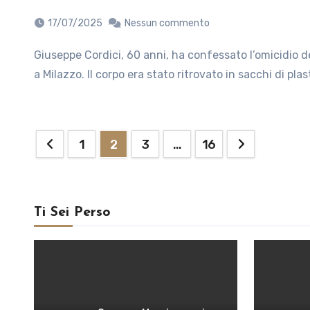
17/07/2025
Nessun commento
Giuseppe Cordici, 60 anni, ha confessato l’omicidio del vicino Salvatore Italiano, 84 anni, avvenuto il 10 luglio
a Milazzo. Il corpo era stato ritrovato in sacchi di plas
Paginazione
1
2
3
…
16
degli
articoli
Ti Sei Perso