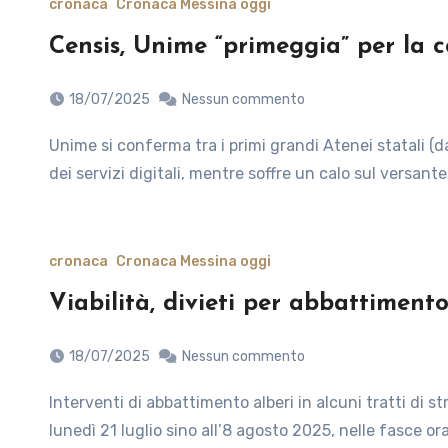
cronaca
Cronaca Messina oggi
Censis, Unime “primeggia” per la 
18/07/2025
Nessun commento
Unime si conferma tra i primi grandi Atenei statali (da 20 a 40 mila iscritti) sul fronte della comunicazione e
dei servizi digitali, mentre soffre un calo sul versante
cronaca
Cronaca Messina oggi
Viabilità, divieti per abbattimento
18/07/2025
Nessun commento
Interventi di abbattimento alberi in alcuni tratti di strade comunali da lunedì 21 luglio sino all’8 agosto. Da
lunedì 21 luglio sino all’8 agosto 2025, nelle fasce or