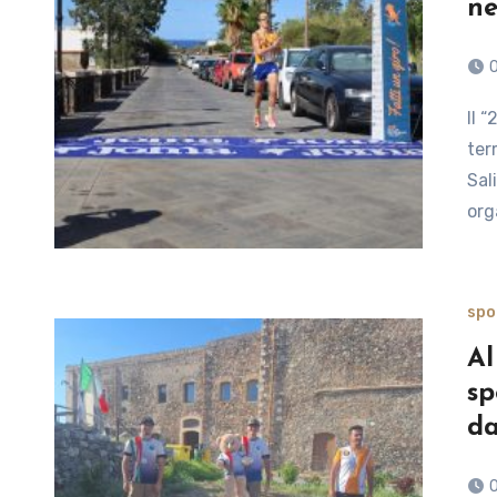
ne
Il “23^ Giro Podistico a Tappe delle Isole Eolie” volge al
ter
Sal
org
spo
Al
sp
da