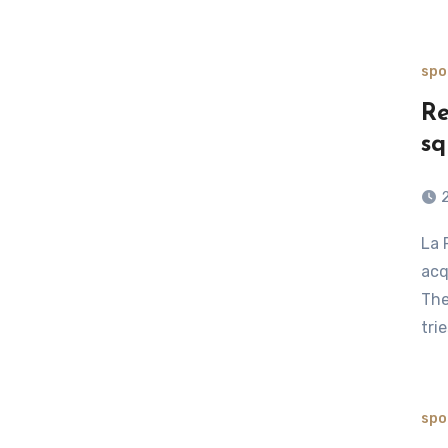
spo
Re
sq
La Pallacanestro Viola è lieta di comunicare di aver
acq
The
tri
spo