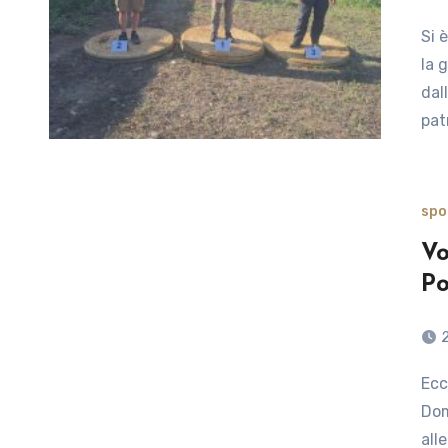
Si è svolta domenica 24 agosto, nella cittadella fortificata,
la 
dal
pat
spo
Vo
Po
Ecco le prospettive della nuova stagione The post Volley,
Dom
all