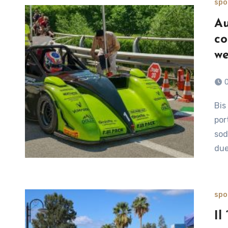
spo
Au
co
w
Bis di successi nel fine settimana agonistico per i
por
sod
due
spo
Il