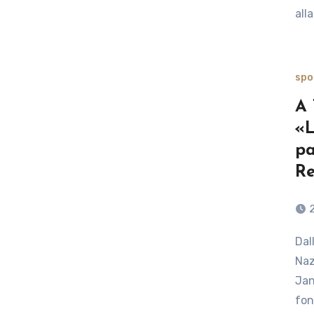
all
spo
A 
«L
pa
Re
Dall’atletica al volley, dalle esperienze all’estero alla
Naz
Jan
fon