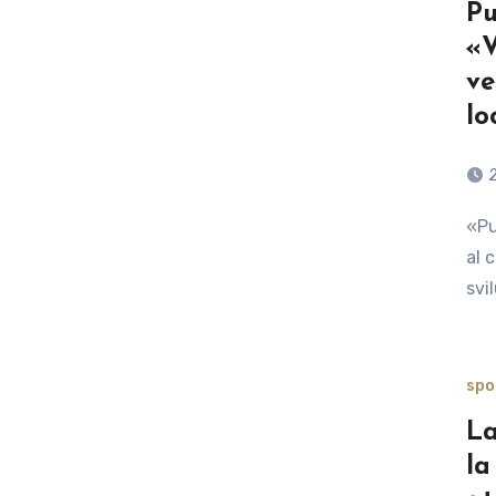
Pu
«V
ve
lo
«Punta Pellaro ha bisogno di una progettualità che metta
al 
svi
spo
La
la