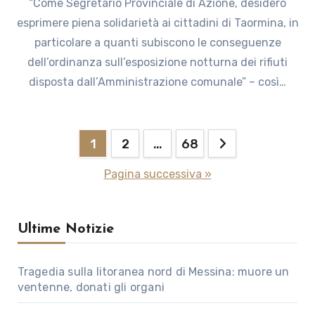
“Come Segretario Provinciale di Azione, desidero
esprimere piena solidarietà ai cittadini di Taormina, in
particolare a quanti subiscono le conseguenze
dell’ordinanza sull’esposizione notturna dei rifiuti
disposta dall’Amministrazione comunale” – così…
Paginazione
1
2
…
68
degli
Pagina successiva »
articoli
Ultime Notizie
Tragedia sulla litoranea nord di Messina: muore un
ventenne, donati gli organi