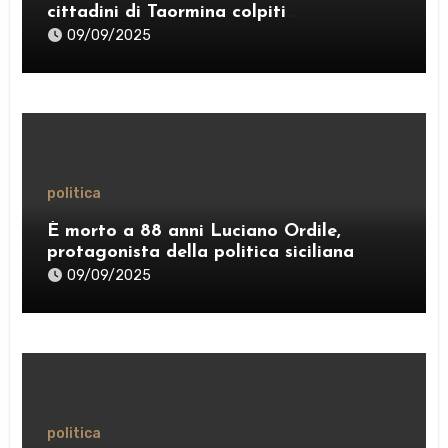
cittadini di Taormina colpiti
dall’ordinanza sui rifiuti; sostegno al
09/09/2025
Comitato “Diritto al Sonno” e al gruppo
PRT”
politica
È morto a 88 anni Luciano Ordile,
protagonista della politica siciliana
09/09/2025
politica