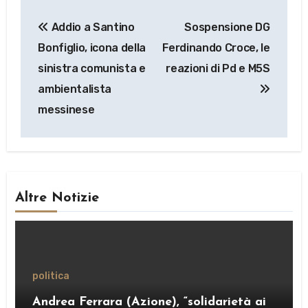
Navigazione
Addio a Santino
Sospensione DG
articoli
Bonfiglio, icona della
Ferdinando Croce, le
sinistra comunista e
reazioni di Pd e M5S
ambientalista
messinese
Altre Notizie
politica
Andrea Ferrara (Azione), “solidarietà ai