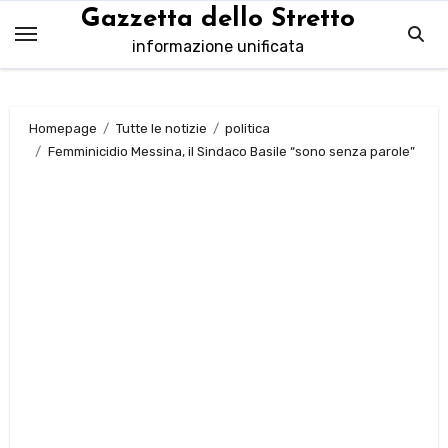
Salta
Gazzetta dello Stretto
al
informazione unificata
contenuto
Homepage
Tutte le notizie
politica
Femminicidio Messina, il Sindaco Basile “sono senza parole”