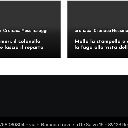
a
Cronaca Messina oggi
cronaca
Cronaca Messina
ieri, il colonello
Molla la stampella e 
e lascia il reparto
la fuga alla vista del
ivo di Messina per il
volanti, arrestato a C
o provinciale di
Re
2758080804 - via F. Baracca traversa De Salvo 15 - 89123 Reg