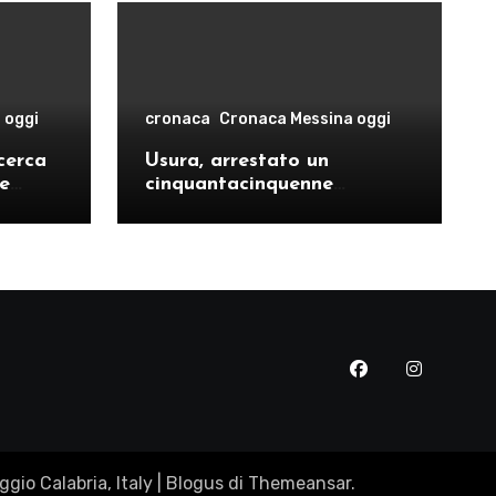
 oggi
cronaca
Cronaca Messina oggi
cerca
Usura, arrestato un
le
cinquantacinquenne
risto
messinese
gio Calabria, Italy
|
Blogus
di
Themeansar
.