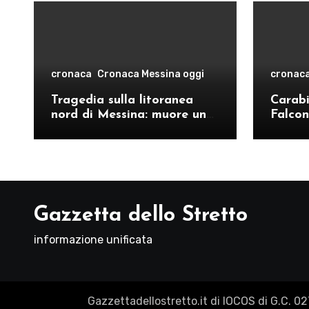
cronaca
Cronaca Messina oggi
cronac
Tragedia sulla litoranea
Carabin
nord di Messina: muore un
Falcon
ventenne, donati gli organi
operat
comand
Como
Gazzetta dello Stretto
informazione unificata
Gazzettadellostretto.it di IOCOS di G.C. 0