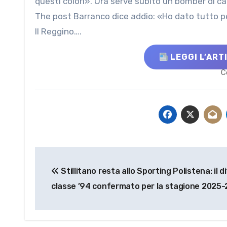
questi colori». Ora serve subito un bomber di c
The post Barranco dice addio: «Ho dato tutto pe
Il Reggino….
LEGGI L’ART
C
Navigazione
Stillitano resta allo Sporting Polistena: il 
articoli
classe ’94 confermato per la stagione 2025