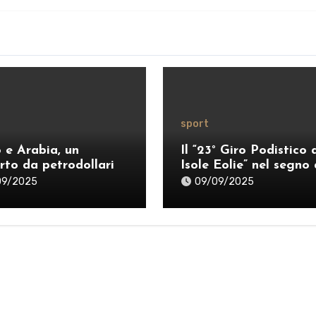
sport
o e Arabia, un
Il “23° Giro Podistico 
rto da petrodollari
Isole Eolie” nel segno 
Guidetti e Marrazzo
09/2025
09/09/2025