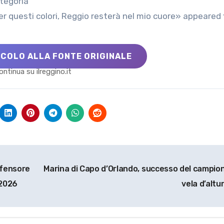
ategoria
r questi colori, Reggio resterà nel mio cuore» appeared f
ICOLO ALLA FONTE ORIGINALE
ontinua su ilreggino.it
difensore
Marina di Capo d’Orlando, successo del campio
-2026
vela d’altu