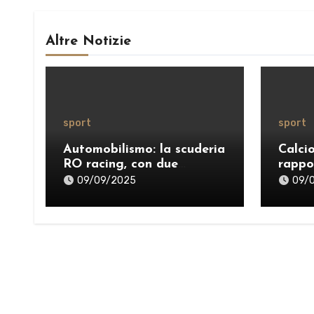
Altre Notizie
sport
sport
Automobilismo: la scuderia
Calci
RO racing, con due
rappo
successi, protagonista del
09/09/2025
09/
weekend