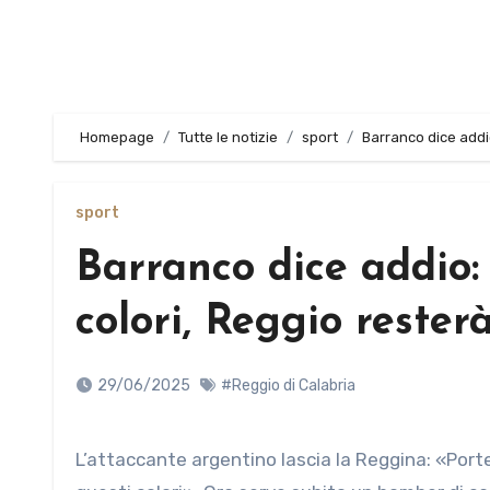
Homepage
Tutte le notizie
sport
Barranco dice addio
sport
Barranco dice addio:
colori, Reggio rester
29/06/2025
#Reggio di Calabria
L’attaccante argentino lascia la Reggina: «Porterò con me ricordi indelebili e l’orgoglio di aver dato tutto per