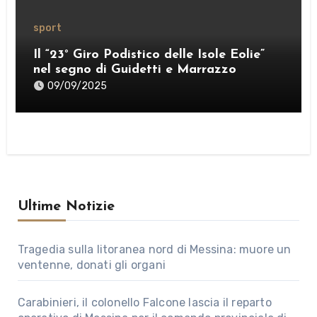
sport
Il “23° Giro Podistico delle Isole Eolie”
nel segno di Guidetti e Marrazzo
09/09/2025
Ultime Notizie
Tragedia sulla litoranea nord di Messina: muore un
ventenne, donati gli organi
Carabinieri, il colonello Falcone lascia il reparto