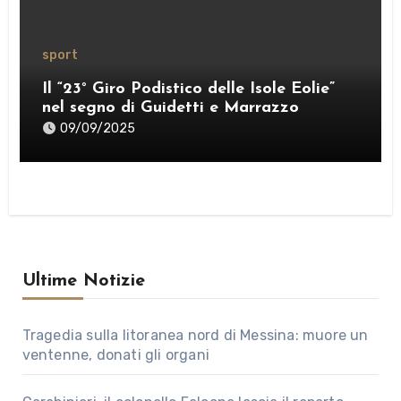
sport
Il “23° Giro Podistico delle Isole Eolie”
nel segno di Guidetti e Marrazzo
09/09/2025
Ultime Notizie
Tragedia sulla litoranea nord di Messina: muore un
ventenne, donati gli organi