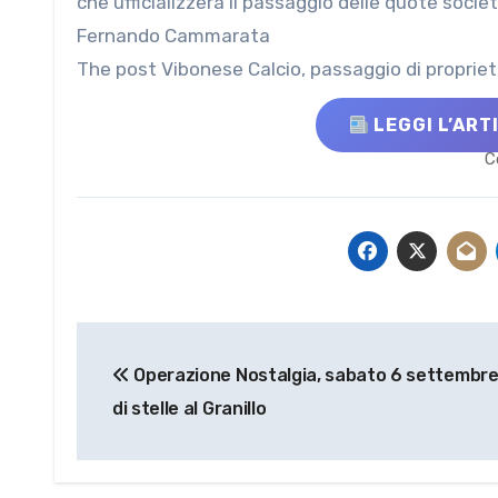
che ufficializzerà il passaggio delle quote soci
Fernando Cammarata
The post Vibonese Calcio, passaggio di proprie
LEGGI L’ART
C
Navigazione
Operazione Nostalgia, sabato 6 settembre
articoli
di stelle al Granillo