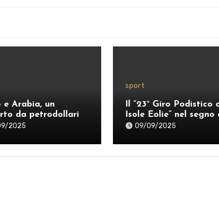
sport
o e Arabia, un
Il “23° Giro Podistico 
rto da petrodollari
Isole Eolie” nel segno 
Guidetti e Marrazzo
09/2025
09/09/2025