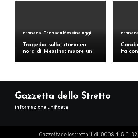
cronaca
Cronaca Messina oggi
cronac
Tragedia sulla litoranea
Carabin
nord di Messina: muore un
Falcon
ventenne, donati gli organi
operat
comand
Como
Gazzetta dello Stretto
informazione unificata
Gazzettadellostretto.it di IOCOS di G.C. 0