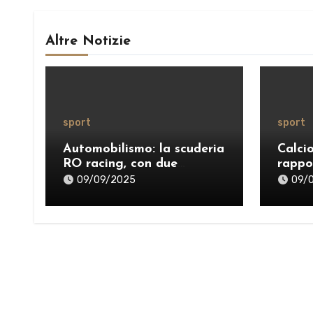
Altre Notizie
sport
sport
Automobilismo: la scuderia
Calci
RO racing, con due
rappo
successi, protagonista del
09/09/2025
09/
weekend