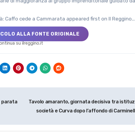
etarie di maggioranza al gruppo imprenditoriale guidato d
tà: Caffo cede a Cammarata appeared first on Il Reggino…
ICOLO ALLA FONTE ORIGINALE
ontinua su ilreggino.it
 parata
Tavolo amaranto, giornata decisiva tra istituzi
società e Curva dopo l’affondo di Carminel