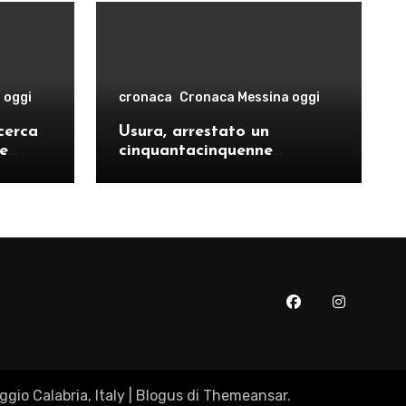
 oggi
cronaca
Cronaca Messina oggi
cerca
Usura, arrestato un
le
cinquantacinquenne
risto
messinese
gio Calabria, Italy
|
Blogus
di
Themeansar
.