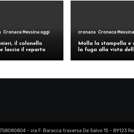
a
Cronaca Messina oggi
cronaca
Cronaca Messina
ieri, il colonello
Molla la stampella e 
e lascia il reparto
la fuga alla vista del
ivo di Messina per il
volanti, arrestato a C
o provinciale di
Re
2758080804 - via F. Baracca traversa De Salvo 15 - 89123 Reg