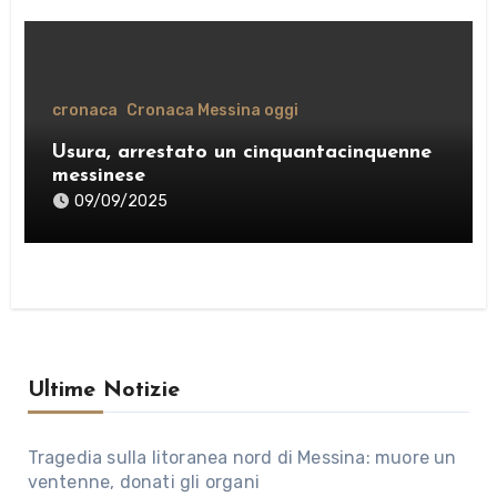
cronaca
Cronaca Messina oggi
Usura, arrestato un cinquantacinquenne
messinese
09/09/2025
Ultime Notizie
Tragedia sulla litoranea nord di Messina: muore un
ventenne, donati gli organi