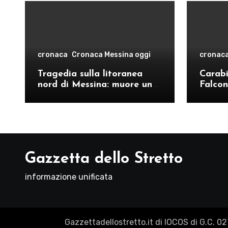
cronaca
Cronaca Messina oggi
cronac
Tragedia sulla litoranea
Carabin
nord di Messina: muore un
Falcon
ventenne, donati gli organi
operat
comand
Como
Gazzetta dello Stretto
informazione unificata
Gazzettadellostretto.it di IOCOS di G.C. 0