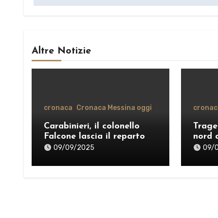
Altre Notizie
cronaca
Cronaca Messina oggi
cronac
Carabinieri, il colonello
Trage
Falcone lascia il reparto
nord 
operativo di Messina per il
vente
09/09/2025
09/
comando provinciale di
organ
Como