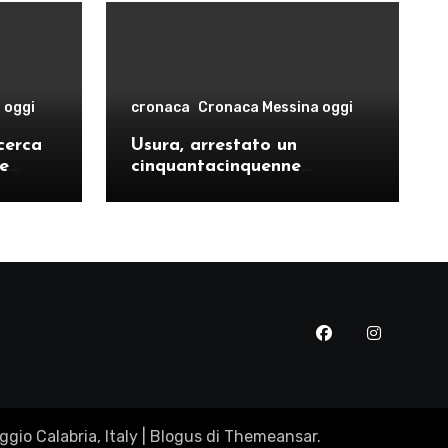
 oggi
cronaca
Cronaca Messina oggi
cerca
Usura, arrestato un
le
cinquantacinquenne
risto
messinese
gio Calabria, Italy
|
Blogus
di
Themeansar
.