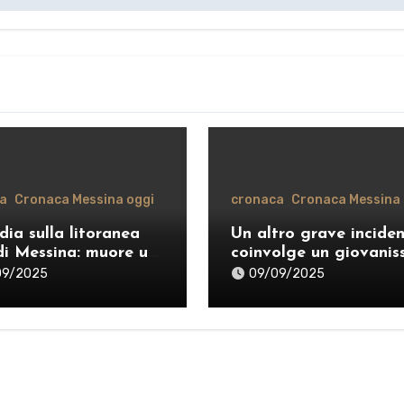
a
Cronaca Messina oggi
cronaca
Cronaca Messina 
dia sulla litoranea
Un altro grave incide
di Messina: muore un
coinvolge un giovanis
nne, donati gli
sul monopattino sulle
09/2025
09/09/2025
i
strade di Messina