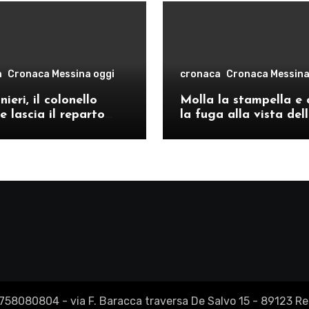
a
Cronaca Messina oggi
cronaca
Cronaca Messina
ieri, il colonello
Molla la stampella e 
e lascia il reparto
la fuga alla vista del
ivo di Messina per il
volanti, arrestato a C
o provinciale di
Re
2758080804 - via F. Baracca traversa De Salvo 15 - 89123 Reg