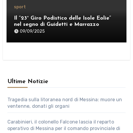
sport
Il “23° Giro Podistico delle Isole Eolie”
nel segno di Guidetti e Marrazzo
09/09/2025
Ultime Notizie
Tragedia sulla litoranea nord di Messina: muore un
ventenne, donati gli organi
Carabinieri, il colonello Falcone lascia il reparto
operativo di Messina per il comando provinciale di