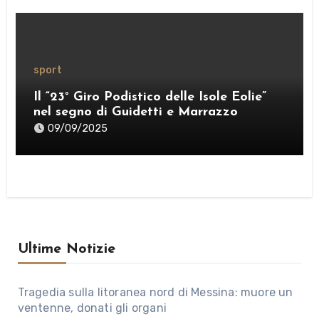
sport
Il “23° Giro Podistico delle Isole Eolie”
nel segno di Guidetti e Marrazzo
09/09/2025
Ultime Notizie
Tragedia sulla litoranea nord di Messina: muore un
ventenne, donati gli organi