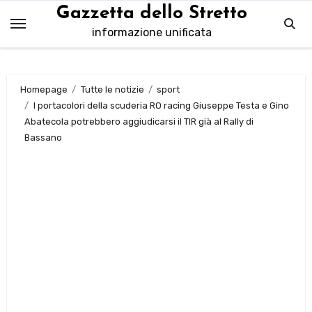
Salta
Gazzetta dello Stretto
al
informazione unificata
contenuto
Homepage
Tutte le notizie
sport
I portacolori della scuderia RO racing Giuseppe Testa e Gino
Abatecola potrebbero aggiudicarsi il TIR già al Rally di
Bassano