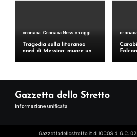
cronaca
Cronaca Messina oggi
cronac
Tragedia sulla litoranea
Carabin
nord di Messina: muore un
Falcon
ventenne, donati gli organi
operat
comand
Como
Gazzetta dello Stretto
informazione unificata
Gazzettadellostretto.it di IOCOS di G.C. 0