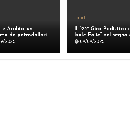
sport
o e Arabia, un
Il “23° Giro Podistico 
rto da petrodollari
Isole Eolie” nel segno 
Guidetti e Marrazzo
09/2025
09/09/2025