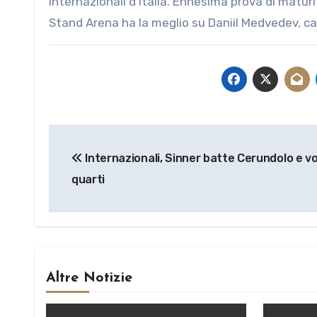
Internazionali d’Italia. Ennesima prova di matu
Stand Arena ha la meglio su Daniil Medvedev, 
Navigazione
Internazionali, Sinner batte Cerundolo e vo
articoli
quarti
Altre Notizie