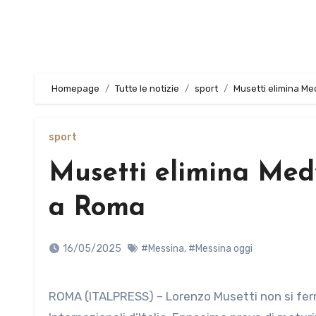
Homepage
Tutte le notizie
sport
Musetti elimina Me
sport
Musetti elimina Med
a Roma
16/05/2025
#Messina
,
#Messina oggi
ROMA (ITALPRESS) – Lorenzo Musetti non si ferma e per la prima volta in carriera raggiunge i quarti di finale agli