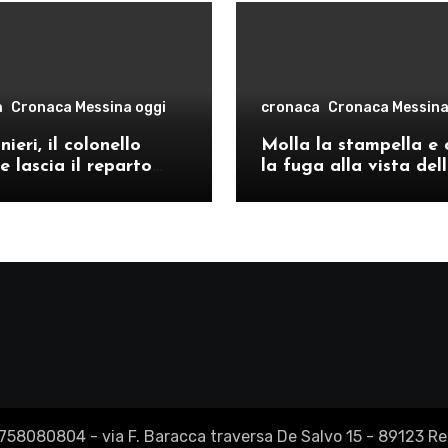
a
Cronaca Messina oggi
cronaca
Cronaca Messina
ieri, il colonello
Molla la stampella e 
e lascia il reparto
la fuga alla vista del
ivo di Messina per il
volanti, arrestato a C
o provinciale di
Re
2758080804 - via F. Baracca traversa De Salvo 15 - 89123 Reg