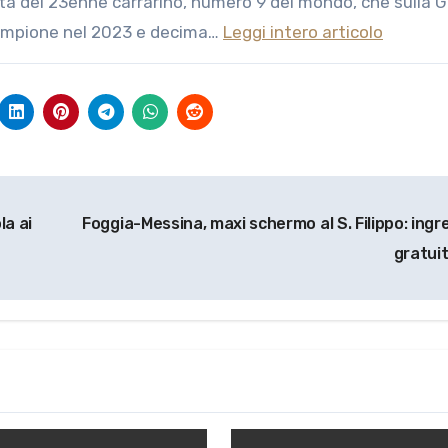
rità del 23enne carrarino, numero 9 del mondo, che sulla 
campione nel 2023 e decima…
Leggi intero articolo
la ai
Foggia-Messina, maxi schermo al S. Filippo: ingr
gratui