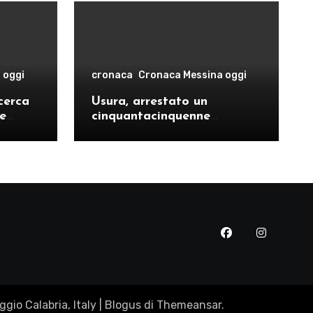
 oggi
cronaca
Cronaca Messina oggi
cerca
Usura, arrestato un
le
cinquantacinquenne
risto
messinese
gio Calabria, Italy
|
Blogus
di
Themeansar
.