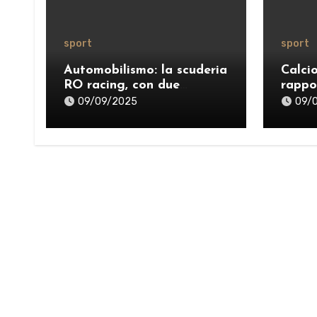
sport
sport
Automobilismo: la scuderia
Calci
RO racing, con due
rappo
successi, protagonista del
09/09/2025
09/
weekend