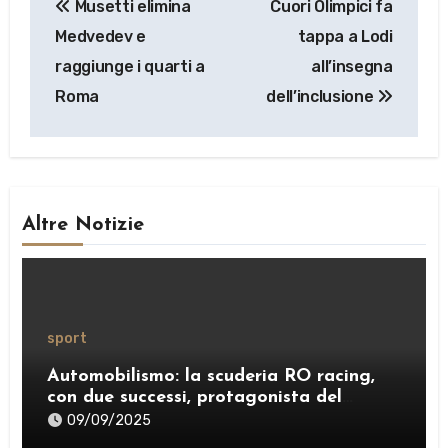
Musetti elimina
Cuori Olimpici fa
articoli
Medvedev e
tappa a Lodi
raggiunge i quarti a
all’insegna
Roma
dell’inclusione
Altre Notizie
sport
Automobilismo: la scuderia RO racing,
con due successi, protagonista del
weekend
09/09/2025