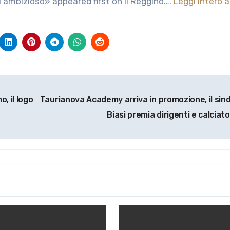
ù ambizioso» appeared first on Il Reggino….
Leggi intero a
, il logo
Taurianova Academy arriva in promozione, il sin
Biasi premia dirigenti e calciato