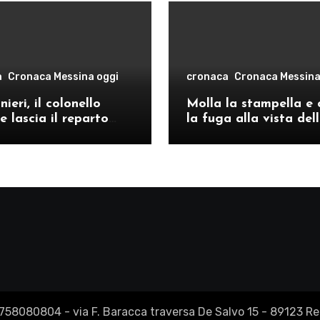
a
Cronaca Messina oggi
cronaca
Cronaca Messina
ieri, il colonello
Molla la stampella e 
e lascia il reparto
la fuga alla vista del
ivo di Messina per il
volanti, arrestato a C
o provinciale di
Re
2758080804 - via F. Baracca traversa De Salvo 15 - 89123 Reg