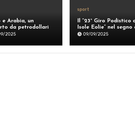
sport
o e Arabia, un
Il “23° Giro Podistico 
rto da petrodollari
Isole Eolie” nel segno 
Guidetti e Marrazzo
09/2025
09/09/2025