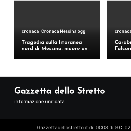
cronaca
Cronaca Messina oggi
cronac
Tragedia sulla litoranea
Carabin
nord di Messina: muore un
Falcon
ventenne, donati gli organi
operat
comand
Como
Gazzetta dello Stretto
informazione unificata
Gazzettadellostretto.it di IOCOS di G.C. 0