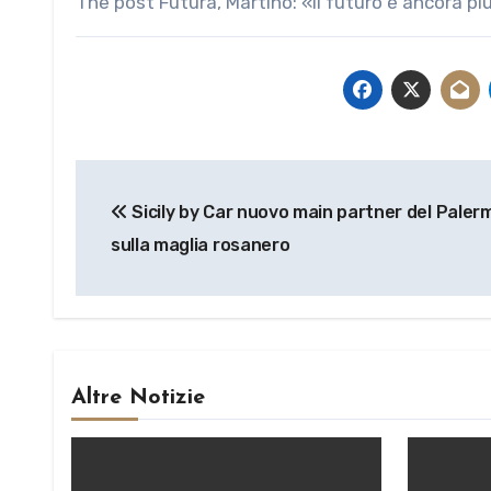
The post Futura, Martino: «Il futuro è ancora pi
Navigazione
Sicily by Car nuovo main partner del Palermo
articoli
sulla maglia rosanero
Altre Notizie