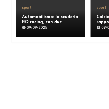
sport
sport
Automobilismo: la scuderia
Calci
RO racing, con due
rappo
successi, protagonista del
09/09/2025
09/
weekend