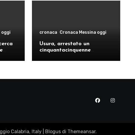
 oggi
cronaca
Cronaca Messina oggi
cerca
Usura, arrestato un
le
cinquantacinquenne
risto
messinese
gio Calabria, Italy
|
Blogus
di
Themeansar
.