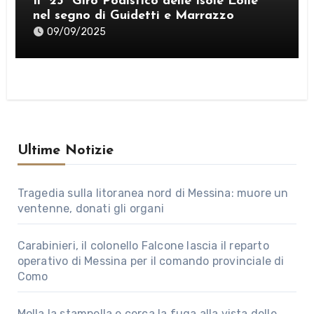
Il “23° Giro Podistico delle Isole Eolie”
nel segno di Guidetti e Marrazzo
09/09/2025
Ultime Notizie
Tragedia sulla litoranea nord di Messina: muore un
ventenne, donati gli organi
Carabinieri, il colonello Falcone lascia il reparto
operativo di Messina per il comando provinciale di
Como
Molla la stampella e cerca la fuga alla vista delle