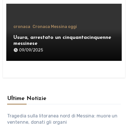
cronaca
Cronaca Messina oggi
Usura, arrestato un cinquantacinquenne
messinese
09/09/2025
Ultime Notizie
Tragedia sulla litoranea nord di Messina: muore un
ventenne, donati gli organi