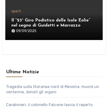
sport
Il “23° Giro Podistico delle Isole Eolie”
nel segno di Guidetti e Marrazzo
09/09/2025
Ultime Notizie
Tragedia sulla litoranea nord di Messina: muore un
ventenne, donati gli organi
Carabinieri, il colonello Falcone lascia il reparto