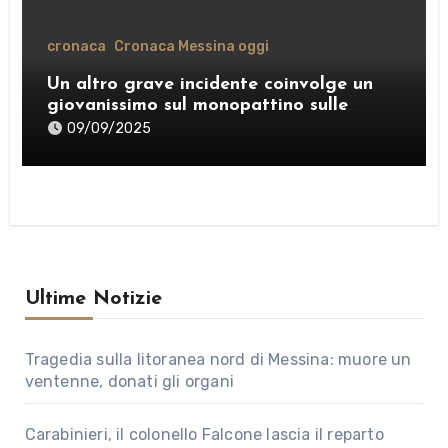
cronaca
Cronaca Messina oggi
Un altro grave incidente coinvolge un
giovanissimo sul monopattino sulle
strade di Messina
09/09/2025
Ultime Notizie
Tragedia sulla litoranea nord di Messina: muore un
ventenne, donati gli organi
Carabinieri, il colonello Falcone lascia il reparto