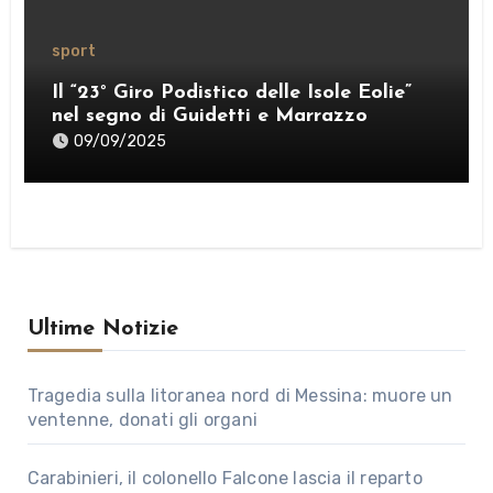
sport
Il “23° Giro Podistico delle Isole Eolie”
nel segno di Guidetti e Marrazzo
09/09/2025
Ultime Notizie
Tragedia sulla litoranea nord di Messina: muore un
ventenne, donati gli organi
Carabinieri, il colonello Falcone lascia il reparto