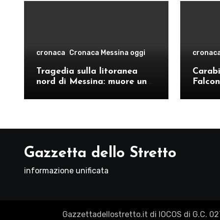
cronaca
Cronaca Messina oggi
cronac
Tragedia sulla litoranea
Carabin
nord di Messina: muore un
Falcon
ventenne, donati gli organi
operat
comand
Como
Gazzetta dello Stretto
informazione unificata
Gazzettadellostretto.it di IOCOS di G.C. 0