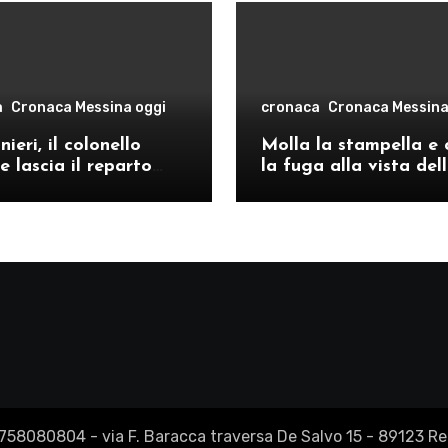
a
Cronaca Messina oggi
cronaca
Cronaca Messina
ieri, il colonello
Molla la stampella e 
e lascia il reparto
la fuga alla vista del
ivo di Messina per il
volanti, arrestato a C
o provinciale di
Re
2758080804 - via F. Baracca traversa De Salvo 15 - 89123 Reg