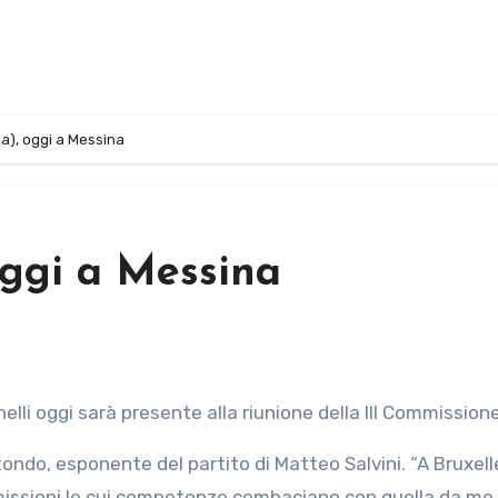
ga), oggi a Messina
oggi a Messina
lli oggi sarà presente alla riunione della III Commissione
tondo, esponente del partito di Matteo Salvini. “A Bruxell
mmissioni le cui competenze combaciano con quella da me