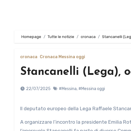
Homepage
Tutte le notizie
cronaca
Stancanelli (Le
cronaca
Cronaca Messina oggi
Stancanelli (Lega), 
22/07/2025
#Messina
,
#Messina oggi
Il deputato europeo della Lega Raffaele Stancane
A organizzare l’incontro la presidente Emilia Ro
l’onorevole Stancanelli fa parte di diverse Co