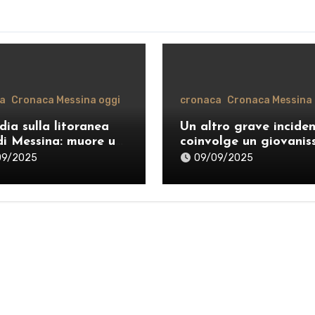
a
Cronaca Messina oggi
cronaca
Cronaca Messina 
dia sulla litoranea
Un altro grave incide
di Messina: muore un
coinvolge un giovanis
nne, donati gli
sul monopattino sulle
09/2025
09/09/2025
i
strade di Messina