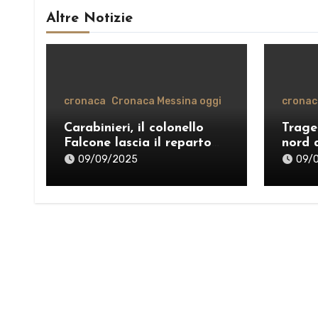
Altre Notizie
cronaca
Cronaca Messina oggi
cronac
Carabinieri, il colonello
Trage
Falcone lascia il reparto
nord 
operativo di Messina per il
vente
09/09/2025
09/
comando provinciale di
organ
Como