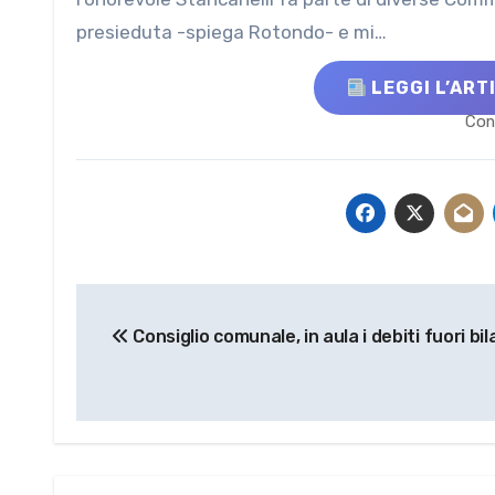
presieduta -spiega Rotondo- e mi…
LEGGI L’ART
Con
Navigazione
Consiglio comunale, in aula i debiti fuori bil
articoli