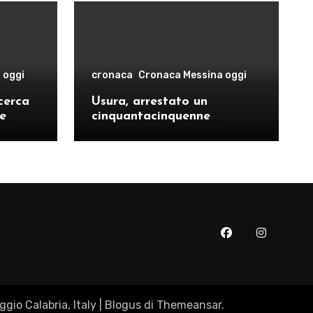
 oggi
cronaca
Cronaca Messina oggi
cerca
Usura, arrestato un
le
cinquantacinquenne
risto
messinese
gio Calabria, Italy
|
Blogus
di
Themeansar
.