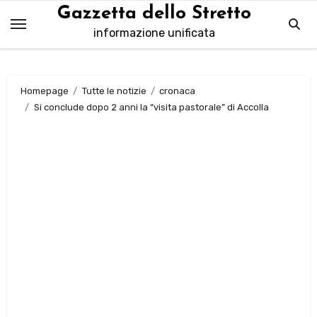
Salta
Gazzetta dello Stretto
al
informazione unificata
contenuto
Homepage
Tutte le notizie
cronaca
Si conclude dopo 2 anni la “visita pastorale” di Accolla