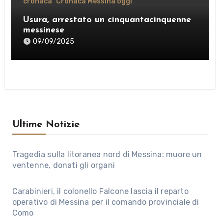
cronaca
Cronaca Messina oggi
Usura, arrestato un cinquantacinquenne
messinese
09/09/2025
Ultime Notizie
Tragedia sulla litoranea nord di Messina: muore un
ventenne, donati gli organi
Carabinieri, il colonello Falcone lascia il reparto
operativo di Messina per il comando provinciale di
Como