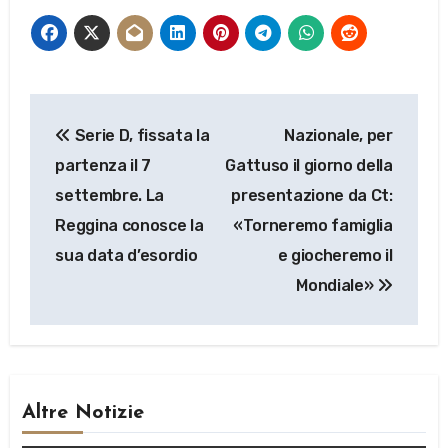
Navigazione
Serie D, fissata la
Nazionale, per
articoli
partenza il 7
Gattuso il giorno della
settembre. La
presentazione da Ct:
Reggina conosce la
«Torneremo famiglia
sua data d’esordio
e giocheremo il
Mondiale»
Altre Notizie