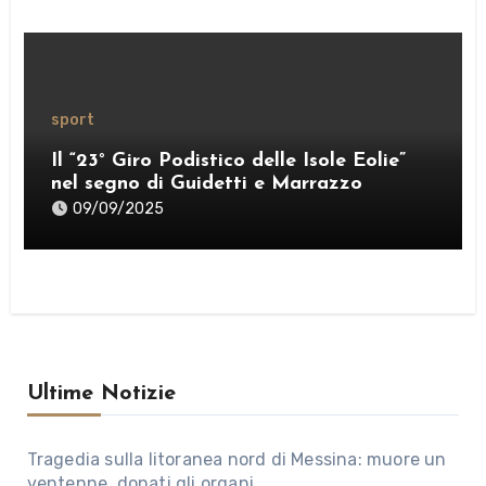
sport
Il “23° Giro Podistico delle Isole Eolie”
nel segno di Guidetti e Marrazzo
09/09/2025
Ultime Notizie
Tragedia sulla litoranea nord di Messina: muore un
ventenne, donati gli organi