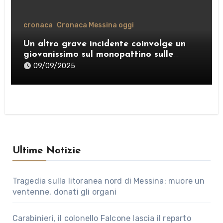
cronaca
Cronaca Messina oggi
Un altro grave incidente coinvolge un
giovanissimo sul monopattino sulle
strade di Messina
09/09/2025
Ultime Notizie
Tragedia sulla litoranea nord di Messina: muore un
ventenne, donati gli organi
Carabinieri, il colonello Falcone lascia il reparto