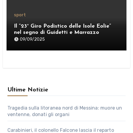
sport
Il “23° Giro Podistico delle Isole Eolie”
nel segno di Guidetti e Marrazzo
09/09/2025
Ultime Notizie
Tragedia sulla litoranea nord di Messina: muore un
ventenne, donati gli organi
Carabinieri, il colonello Falcone lascia il reparto