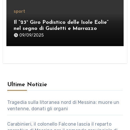
sport
Il “23° Giro Podistico delle Isole Eolie”
nel segno di Guidetti e Marrazzo
09/09/2025
Ultime Notizie
Tragedia sulla litoranea nord di Messina: muore un
ventenne, donati gli organi
Carabinieri, il colonello Falcone lascia il reparto