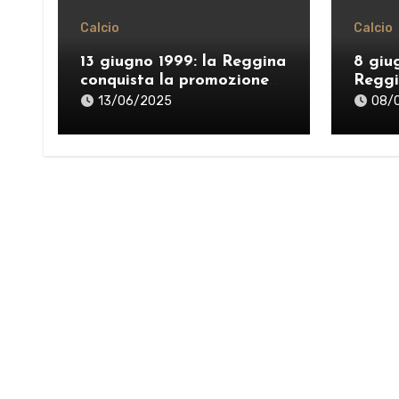
Calcio
Calcio
13 giugno 1999: la Reggina
8 giu
conquista la promozione
Reggi
in Serie A
B!
13/06/2025
08/