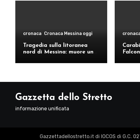
cronaca
Cronaca Messina oggi
cronac
Tragedia sulla litoranea
Carabin
nord di Messina: muore un
Falcon
ventenne, donati gli organi
operat
comand
Como
Gazzetta dello Stretto
informazione unificata
Gazzettadellostretto.it di IOCOS di G.C. 0