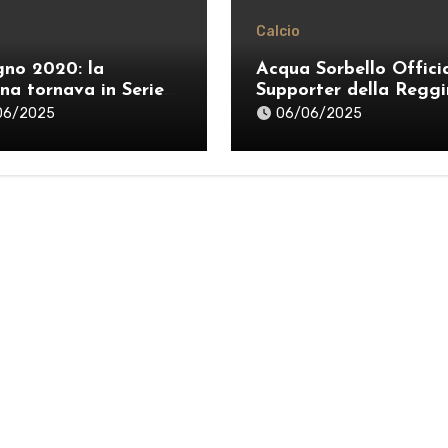
Calcio
gno 2020: la
Acqua Sorbello Offici
na tornava in Serie
Supporter della Regg
anche nella stagione 
06/2025
06/06/2025
25