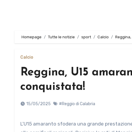
Homepage
Tutte le notizie
sport
Calcio
Reggina,
Calcio
Reggina, U15 amarant
conquistata!
15/05/2025
#Reggio di Calabria
L’U15 amaranto sfodera una grande prestazione e supera 2-0 la Kennedy Aquile CZ, guadagnandosi l’accesso