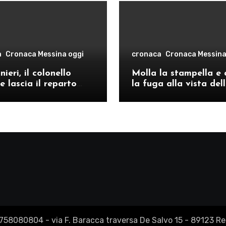
a
Cronaca Messina oggi
cronaca
Cronaca Messina
ieri, il colonello
Molla la stampella e 
e lascia il reparto
la fuga alla vista del
ivo di Messina per il
volanti, arrestato a C
o provinciale di
Re
2758080804 - via F. Baracca traversa De Salvo 15 - 89123 Reg