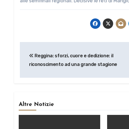
alle semifinali regionali. Decisive le reti di Mangi
Navigazione
Reggina: sforzi, cuore e dedizione: il
articoli
riconoscimento ad una grande stagione
Altre Notizie