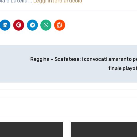
ola e Latella….
Leggi intero articolo
Reggina – Scafatese: i convocati amaranto pe
finale playo