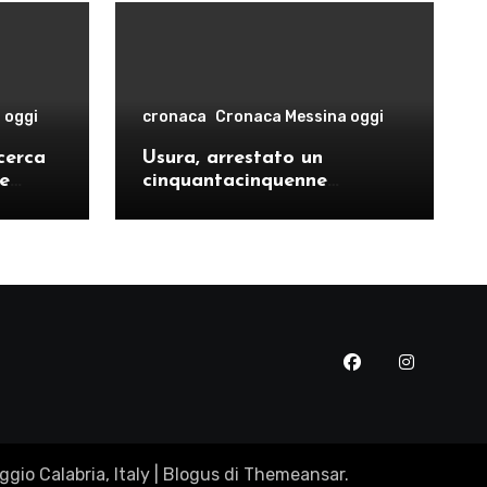
 oggi
cronaca
Cronaca Messina oggi
cerca
Usura, arrestato un
le
cinquantacinquenne
risto
messinese
gio Calabria, Italy
|
Blogus
di
Themeansar
.