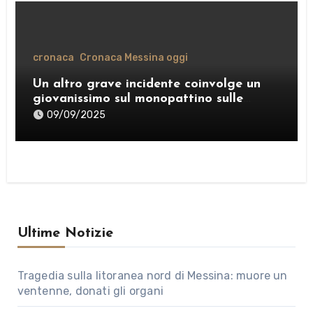
cronaca
Cronaca Messina oggi
Un altro grave incidente coinvolge un
giovanissimo sul monopattino sulle
strade di Messina
09/09/2025
Ultime Notizie
Tragedia sulla litoranea nord di Messina: muore un
ventenne, donati gli organi