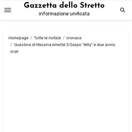
Salta
Gazzetta dello Stretto
al
informazione unificata
contenuto
Homepage
Tutte le notizie
cronaca
Questore di Messina emette 3 Daspo “Willy” e due avvisi
orali