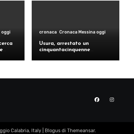
 oggi
cronaca
Cronaca Messina oggi
cerca
Usura, arrestato un
le
cinquantacinquenne
risto
messinese
gio Calabria, Italy
|
Blogus
di
Themeansar
.