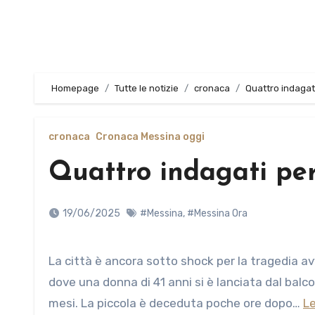
Homepage
Tutte le notizie
cronaca
Quattro indagati
cronaca
Cronaca Messina oggi
Quattro indagati per
19/06/2025
#Messina
,
#Messina Ora
La città è ancora sotto shock per la tragedia avvenuta lunedì scorso nel rione di Santa Lucia Sopra Contesse,
dove una donna di 41 anni si è lanciata dal balcon
mesi. La piccola è deceduta poche ore dopo…
Le