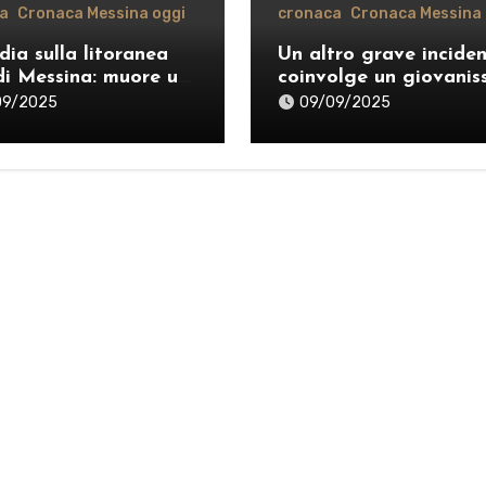
a
Cronaca Messina oggi
cronaca
Cronaca Messina 
dia sulla litoranea
Un altro grave incide
di Messina: muore un
coinvolge un giovanis
nne, donati gli
sul monopattino sulle
09/2025
09/09/2025
i
strade di Messina