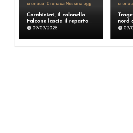
cronaca
Cronaca Messina oggi
cronac
Carabinieri, il colonello
Trage
Falcone lascia il reparto
nord 
operativo di Messina per il
vente
09/09/2025
09/
comando provinciale di
organ
Como