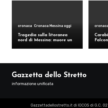
cronaca
Cronaca Messina oggi
cronac
Tragedia sulla litoranea
Carabin
nord di Messina: muore un
Falcon
ventenne, donati gli organi
operat
comand
Como
Gazzetta dello Stretto
informazione unificata
Gazzettadellostretto.it di IOCOS di G.C. 0