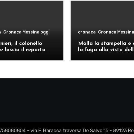
a
Cronaca Messina oggi
cronaca
Cronaca Messina
ieri, il colonello
Molla la stampella e 
e lascia il reparto
la fuga alla vista del
ivo di Messina per il
volanti, arrestato a C
o provinciale di
Re
2758080804 - via F. Baracca traversa De Salvo 15 - 89123 Reg