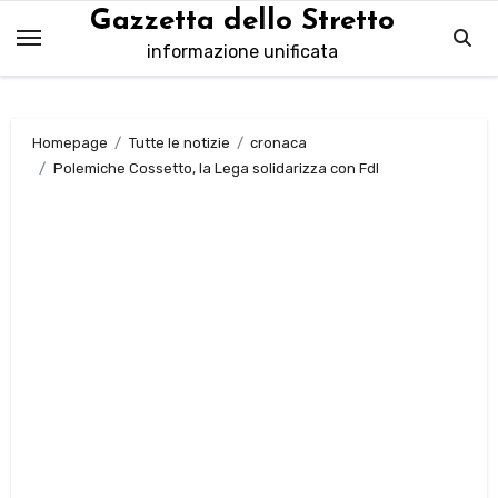
Salta
Gazzetta dello Stretto
al
informazione unificata
contenuto
Homepage
Tutte le notizie
cronaca
Polemiche Cossetto, la Lega solidarizza con FdI