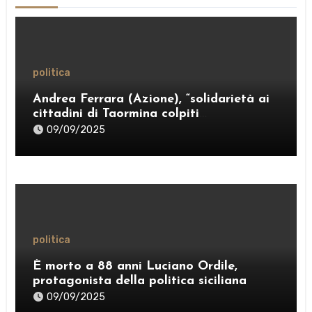
politica
Andrea Ferrara (Azione), “solidarietà ai
cittadini di Taormina colpiti
dall’ordinanza sui rifiuti; sostegno al
09/09/2025
Comitato “Diritto al Sonno” e al gruppo
PRT”
politica
È morto a 88 anni Luciano Ordile,
protagonista della politica siciliana
09/09/2025