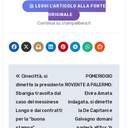
LEGGI L’ARTICOLO ALLA FONTE
ORIGINALE
Continua su stampalibera.it
Navigazione
Cinecittà, si
POMERIGGIO
articoli
dimette la presidente
ROVENTE A PALERMO:
Sbarigia travolta dal
Elvira Amata
caso del messinese
indagata, si dimette
Longo e dai contratti
la De Capitani e
per la “buona
Galvagno domani
stampa”
parlerà all’Ars