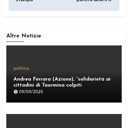
Altre Notizie
politica
Andrea Ferrara (Azione), “solidarietà ai
cittadini di Taormina colpiti
dall’ordinanza sui rifiuti; sostegno al
09/09/2025
Comitato “Diritto al Sonno” e al gruppo
PRT”