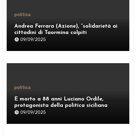
politica
Andrea Ferrara (Azione), “solidarietà ai
cittadini di Taormina colpiti
dall’ordinanza sui rifiuti; sostegno al
09/09/2025
Comitato “Diritto al Sonno” e al gruppo
PRT”
politica
È morto a 88 anni Luciano Ordile,
protagonista della politica siciliana
09/09/2025