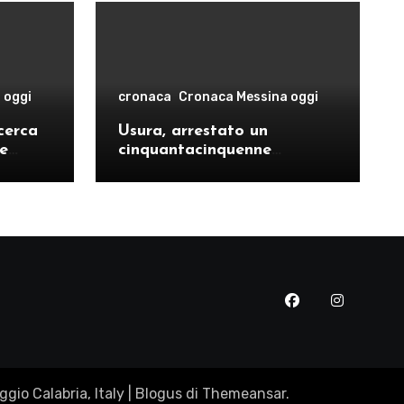
 oggi
cronaca
Cronaca Messina oggi
cerca
Usura, arrestato un
le
cinquantacinquenne
risto
messinese
gio Calabria, Italy
|
Blogus
di
Themeansar
.