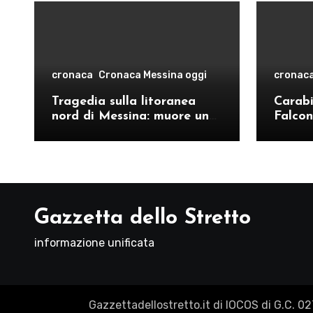
cronaca
Cronaca Messina oggi
cronac
Tragedia sulla litoranea
Carabin
nord di Messina: muore un
Falcon
ventenne, donati gli organi
operat
comand
Como
Gazzetta dello Stretto
informazione unificata
Gazzettadellostretto.it di IOCOS di G.C. 0