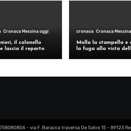
a
Cronaca Messina oggi
cronaca
Cronaca Messina
ieri, il colonello
Molla la stampella e 
e lascia il reparto
la fuga alla vista del
ivo di Messina per il
volanti, arrestato a C
o provinciale di
Re
2758080804 - via F. Baracca traversa De Salvo 15 - 89123 Reg