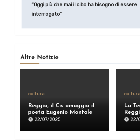
“Oggi più che mai il cibo ha bisogno di essere
interrogato”
Altre Notizie
cultura
cultur
Reggio, il Cis omaggia il
La Te
poeta Eugenio Montale
Reggi
Stagli
22/07/2025
22/
pensi
una “
VIDE