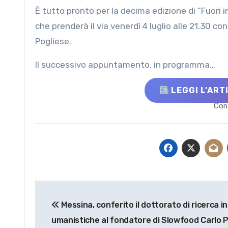
È tutto pronto per la decima edizione di “Fuori in Scena”, la rassegna estiva del Teatro dei 3 Mestieri di Messina
che prenderà il via venerdì 4 luglio alle 21.30 
Pogliese.
Il successivo appuntamento, in programma…
LEGGI L’ART
Cont
Navigazione
Messina, conferito il dottorato di ricerca i
articoli
umanistiche al fondatore di Slowfood Carlo Pe