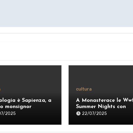
a
cultura
ologia è Sapienza, a
A Monasterace le Ww
o monsignor
Summer Nights con
anò: «Ripensare il
Dardust, Sarafine e P
07/2025
22/07/2025
ero per esercitare
dei Negrita
ragione credente”» –
O