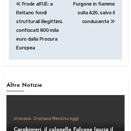
Frode all’UE: a
Furgone in fiamme
articoli
Reitano fondi
sulla A20, salvo il
strutturali illegittimi,
conducente
confiscati 800 mila
euro dalla Procura
Europea
Altre Notizie
cronaca
Cronaca Messina oggi
Carabinieri, il colonello Falcone lascia il