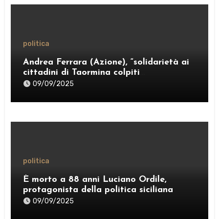
politica
Andrea Ferrara (Azione), “solidarietà ai
cittadini di Taormina colpiti
dall’ordinanza sui rifiuti; sostegno al
09/09/2025
Comitato “Diritto al Sonno” e al gruppo
PRT”
politica
È morto a 88 anni Luciano Ordile,
protagonista della politica siciliana
09/09/2025