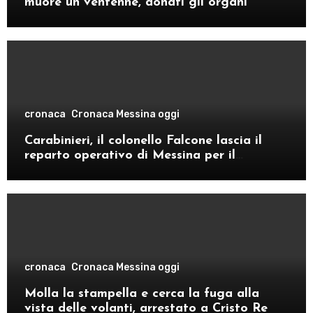
muore un ventenne, donati gli organi
cronaca
Cronaca Messina oggi
Carabinieri, il colonello Falcone lascia il
reparto operativo di Messina per il
comando provinciale di Como
cronaca
Cronaca Messina oggi
Molla la stampella e cerca la fuga alla
vista delle volanti, arrestato a Cristo Re