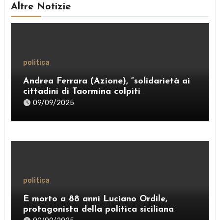
Altre Notizie
politica
Andrea Ferrara (Azione), “solidarietà ai
cittadini di Taormina colpiti
dall’ordinanza sui rifiuti; sostegno al
09/09/2025
Comitato “Diritto al Sonno” e al gruppo
PRT”
politica
È morto a 88 anni Luciano Ordile,
protagonista della politica siciliana