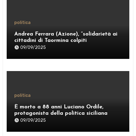
politica
Andrea Ferrara (Azione), “solidarietà ai
cittadini di Taormina colpiti
dall’ordinanza sui rifiuti; sostegno al
09/09/2025
Comitato “Diritto al Sonno” e al gruppo
PRT”
politica
È morto a 88 anni Luciano Ordile,
protagonista della politica siciliana
09/09/2025