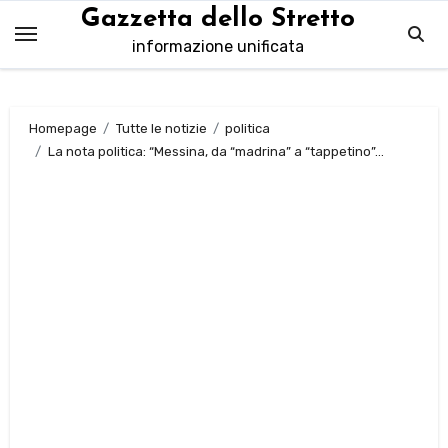
Salta
Gazzetta dello Stretto
al
informazione unificata
contenuto
Homepage
Tutte le notizie
politica
La nota politica: “Messina, da “madrina” a “tappetino”…