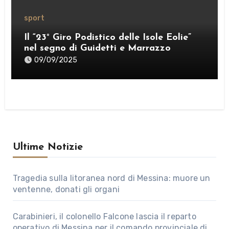
sport
Il “23° Giro Podistico delle Isole Eolie”
nel segno di Guidetti e Marrazzo
09/09/2025
Ultime Notizie
Tragedia sulla litoranea nord di Messina: muore un
ventenne, donati gli organi
Carabinieri, il colonello Falcone lascia il reparto
operativo di Messina per il comando provinciale di