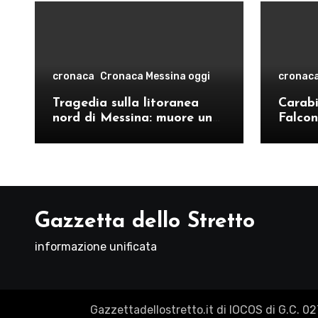
cronaca
Cronaca Messina oggi
cronac
Tragedia sulla litoranea
Carabin
nord di Messina: muore un
Falcon
ventenne, donati gli organi
operat
comand
Como
Gazzetta dello Stretto
informazione unificata
Gazzettadellostretto.it di IOCOS di G.C. 0