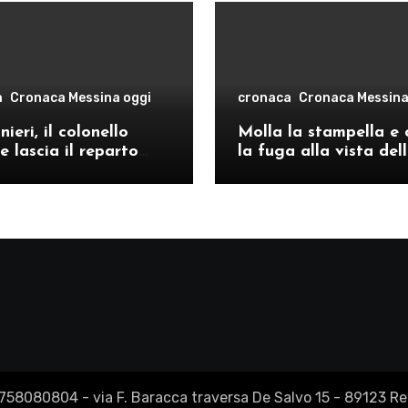
a
Cronaca Messina oggi
cronaca
Cronaca Messina
ieri, il colonello
Molla la stampella e 
e lascia il reparto
la fuga alla vista del
ivo di Messina per il
volanti, arrestato a C
o provinciale di
Re
2758080804 - via F. Baracca traversa De Salvo 15 - 89123 Reg