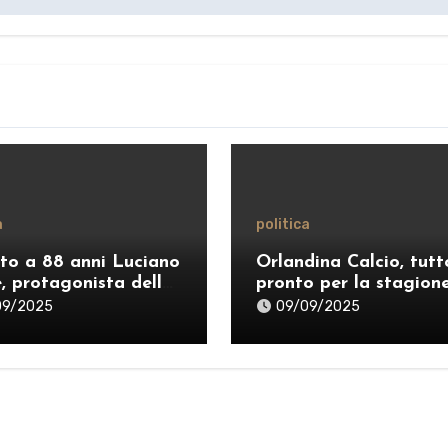
a
politica
to a 88 anni Luciano
Orlandina Calcio, tutt
e, protagonista della
pronto per la stagion
ca siciliana
2025–26: ecco il nuov
09/2025
09/09/2025
staff e lo sponsor
internazionale