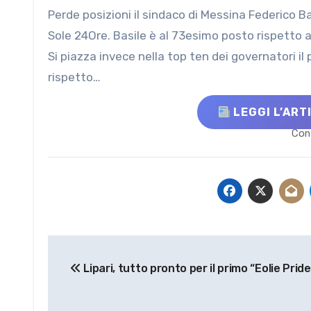
Perde posizioni il sindaco di Messina Federico Basile nella classifica dei sindaci più amati stilata per il 2025 da Il
Sole 24Ore. Basile è al 73esimo posto rispetto 
Si piazza invece nella top ten dei governatori i
rispetto…
LEGGI L’ART
Cont
Navigazione
Lipari, tutto pronto per il primo “Eolie Pride
articoli