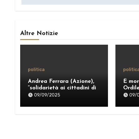
Altre Notizie
politica
politic
Andrea Ferrara (Azione),
È mor
“solidarietà ai cittadini di
Ordil
Taormina colpiti
politi
09/09/2025
09/
dall’ordinanza sui rifiuti;
sostegno al Comitato
“Diritto al Sonno” e al
gruppo PRT”