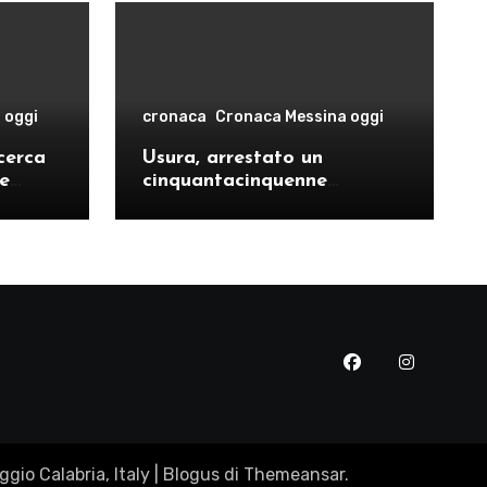
 oggi
cronaca
Cronaca Messina oggi
cerca
Usura, arrestato un
le
cinquantacinquenne
risto
messinese
gio Calabria, Italy
|
Blogus
di
Themeansar
.