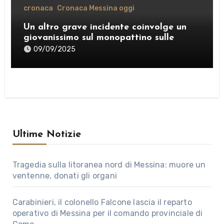
cronaca
Cronaca Messina oggi
Un altro grave incidente coinvolge un
giovanissimo sul monopattino sulle
strade di Messina
09/09/2025
Ultime Notizie
Tragedia sulla litoranea nord di Messina: muore un
ventenne, donati gli organi
Carabinieri, il colonello Falcone lascia il reparto
operativo di Messina per il comando provinciale di