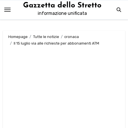
Salta
Gazzetta dello Stretto
al
informazione unificata
contenuto
Homepage
Tutte le notizie
cronaca
Il 15 luglio via alle richieste per abbonamenti ATM