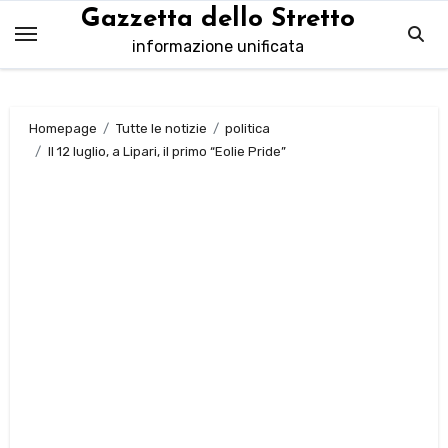
Salta
Gazzetta dello Stretto
al
informazione unificata
contenuto
Homepage
Tutte le notizie
politica
Il 12 luglio, a Lipari, il primo “Eolie Pride”