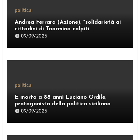
politica
Andrea Ferrara (Azione), “solidarietà ai
cittadini di Taormina colpiti
dall’ordinanza sui rifiuti; sostegno al
09/09/2025
Comitato “Diritto al Sonno” e al gruppo
PRT”
politica
È morto a 88 anni Luciano Ordile,
protagonista della politica siciliana
09/09/2025