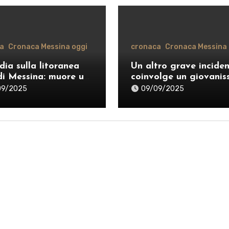
a
Cronaca Messina oggi
cronaca
Cronaca Messina 
dia sulla litoranea
Un altro grave incide
di Messina: muore un
coinvolge un giovanis
nne, donati gli
sul monopattino sulle
09/2025
09/09/2025
i
strade di Messina