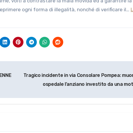
urne, volti a contrastare la mala movida ed a garantire la
 reprimere ogni forma di illegalità, nonché di verificare il…
6ENNE
Tragico incidente in via Consolare Pompea: muor
ospedale l’anziano investito da una mo