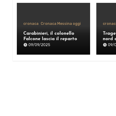
cronaca
Cronaca Messina oggi
cronac
Carabinieri, il colonello
Trage
Falcone lascia il reparto
nord 
operativo di Messina per il
vente
09/09/2025
09/
comando provinciale di
organ
Como