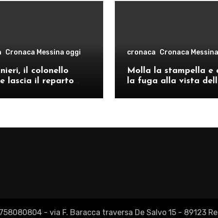
a
Cronaca Messina oggi
cronaca
Cronaca Messina
ieri, il colonello
Molla la stampella e 
e lascia il reparto
la fuga alla vista del
ivo di Messina per il
volanti, arrestato a C
o provinciale di
Re
2758080804 - via F. Baracca traversa De Salvo 15 - 89123 Reg