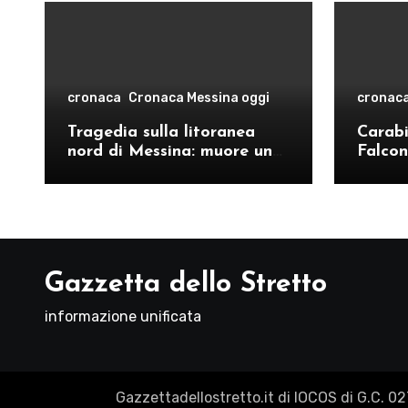
cronaca
Cronaca Messina oggi
cronac
Tragedia sulla litoranea
Carabin
nord di Messina: muore un
Falcon
ventenne, donati gli organi
operat
comand
Como
Gazzetta dello Stretto
informazione unificata
Gazzettadellostretto.it di IOCOS di G.C. 0