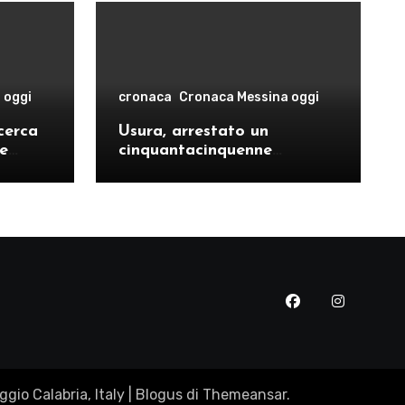
 oggi
cronaca
Cronaca Messina oggi
cerca
Usura, arrestato un
le
cinquantacinquenne
risto
messinese
gio Calabria, Italy
|
Blogus
di
Themeansar
.