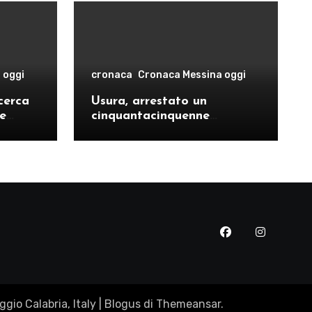
 oggi
cronaca
Cronaca Messina oggi
cerca
Usura, arrestato un
le
cinquantacinquenne
risto
messinese
gio Calabria, Italy
|
Blogus
di
Themeansar
.