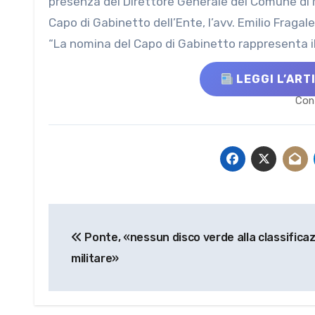
presenza del Direttore Generale del Comune di M
Capo di Gabinetto dell’Ente, l’avv. Emilio Fragal
“La nomina del Capo di Gabinetto rappresenta il 
LEGGI L’ART
Cont
Navigazione
Ponte, «nessun disco verde alla classifica
articoli
militare»