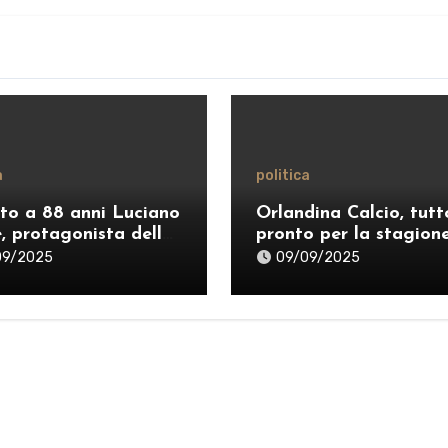
a
politica
to a 88 anni Luciano
Orlandina Calcio, tutt
e, protagonista della
pronto per la stagion
ca siciliana
2025–26: ecco il nuov
09/2025
09/09/2025
staff e lo sponsor
internazionale