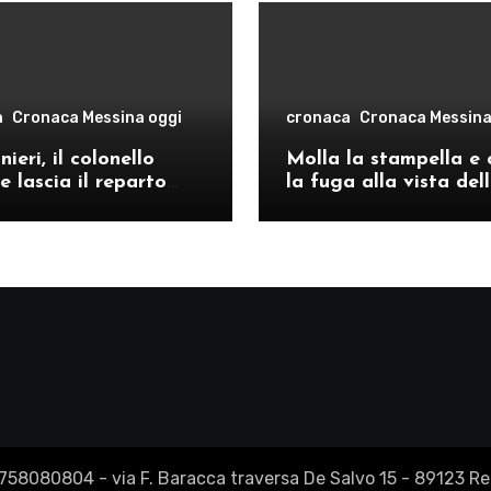
a
Cronaca Messina oggi
cronaca
Cronaca Messina
ieri, il colonello
Molla la stampella e 
e lascia il reparto
la fuga alla vista del
ivo di Messina per il
volanti, arrestato a C
o provinciale di
Re
2758080804 - via F. Baracca traversa De Salvo 15 - 89123 Reg