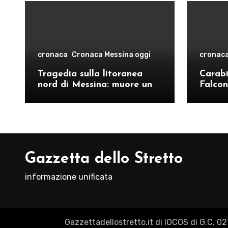
cronaca
Cronaca Messina oggi
cronac
Tragedia sulla litoranea
Carabin
nord di Messina: muore un
Falcon
ventenne, donati gli organi
operat
comand
Como
Gazzetta dello Stretto
informazione unificata
Gazzettadellostretto.it di IOCOS di G.C. 0