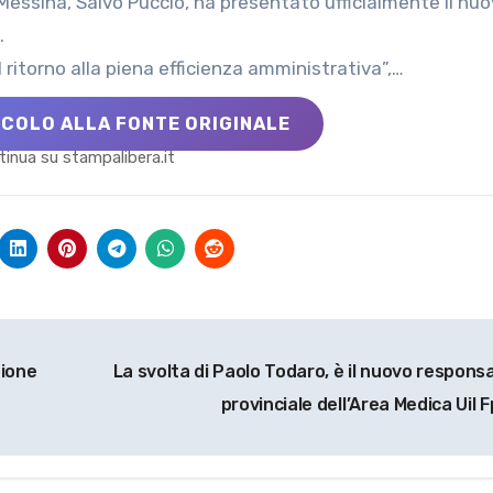
essina, Salvo Puccio, ha presentato ufficialmente il nu
e.
ritorno alla piena efficienza amministrativa”,…
ICOLO ALLA FONTE ORIGINALE
inua su stampalibera.it
zione
La svolta di Paolo Todaro, è il nuovo responsa
provinciale dell’Area Medica Uil F