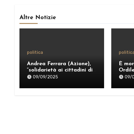
Altre Notizie
politica
politic
Andrea Ferrara (Azione),
È mor
“solidarietà ai cittadini di
Ordil
Taormina colpiti
politi
09/09/2025
09/
dall’ordinanza sui rifiuti;
sostegno al Comitato
“Diritto al Sonno” e al
gruppo PRT”